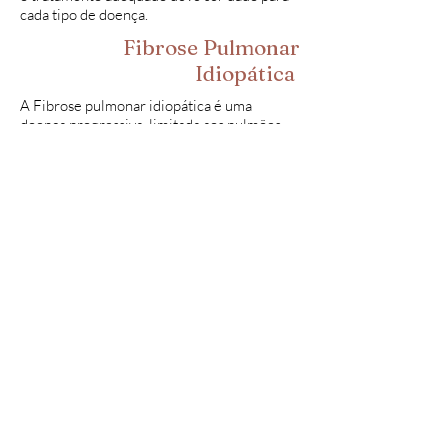
cada tipo de doença.
Fibrose Pulmonar
Idiopática
A Fibrose pulmonar idiopática é uma
doença progressiva, limitada aos pulmões.
Grosseiramente falando pode ser
considerada um "envelhecimento precoce"
dos pulmões.
Ela deve ser investigada adequadamente, já
que outros diagnósticos podem parecer
bastante com a doença e têm tratamento
totalmente diferente.
Quando o diagnóstico correto é realizado, é
indicado começar
Existem mais de 200 tipos de fibroses
pulmonares, com investigação, sintomas,
tratamento e prognósticos diferentes.
Uma das doenças mais importantes e
mais divulgadas é a
Fibrose Pulmonar